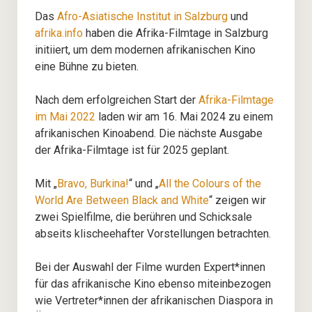
– Bildungsprojekte
Das
Afro-Asiatische Institut in Salzburg
und
afrika.info
haben die Afrika-Filmtage in Salzburg
initiiert, um dem modernen afrikanischen Kino
– Vorträge und Keynotes
eine Bühne zu bieten.
Über uns
Nach dem erfolgreichen Start der
Afrika-Filmtage
im Mai 2022
laden wir am 16. Mai 2024 zu einem
Bücher
afrikanischen Kinoabend. Die nächste Ausgabe
der Afrika-Filmtage ist für 2025 geplant.
– Ubuntu
Mit „
Bravo, Burkina!
“ und „
All the Colours of the
World Are Between Black and White
“ zeigen wir
– Afrika!
zwei Spielfilme, die berühren und Schicksale
abseits klischeehafter Vorstellungen betrachten.
– Media History of Tanzania
Bei der Auswahl der Filme wurden Expert*innen
Veranstaltungen
für das afrikanische Kino ebenso miteinbezogen
wie Vertreter*innen der afrikanischen Diaspora in